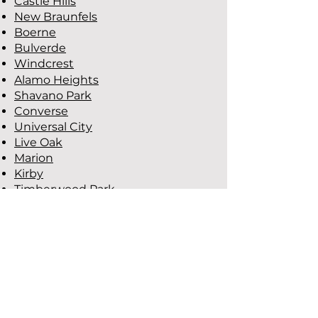
Castle Hills
New Braunfels
Boerne
Bulverde
Windcrest
Alamo Heights
Shavano Park
Converse
Universal City
Live Oak
Marion
Kirby
Timberwood Park
Helotes
Bracken
Ver Todas ls Areas de Servicio