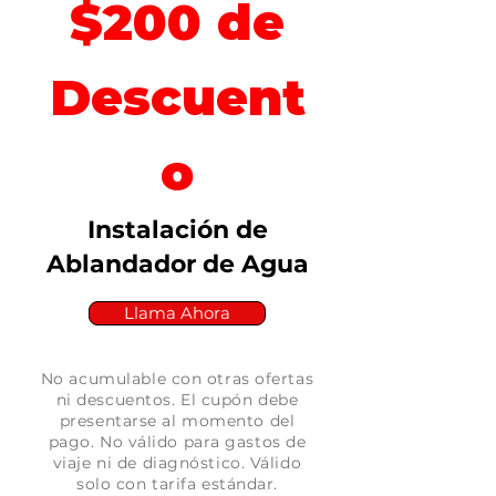
$200 de
Descuent
o
Instalación de
Ablandador de Agua
Llama Ahora
No acumulable con otras ofertas
ni descuentos. El cupón debe
presentarse al momento del
pago. No válido para gastos de
viaje ni de diagnóstico. Válido
solo con tarifa estándar.