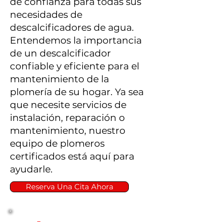
de confianza para todas sus
propietarios eligen un
necesidades de
sistema de filtración
descalcificadores de agua.
adicional según sus
Entendemos la importancia
preferencias de sabor.
de un descalcificador
confiable y eficiente para el
mantenimiento de la
plomería de su hogar. Ya sea
que necesite servicios de
instalación, reparación o
mantenimiento, nuestro
equipo de plomeros
certificados está aquí para
ayudarle.
Reserva Una Cita Ahora