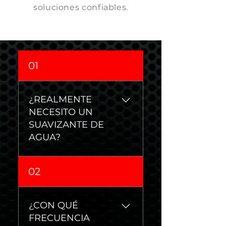
soluciones confiables.
01
¿REALMENTE
NECESITO UN
SUAVIZANTE DE
AGUA?
San Antonio y sus
02
alrededores tienen agua
extremadamente dura,
un suavizador de agua
¿CON QUÉ
ayuda a reducir la
FRECUENCIA