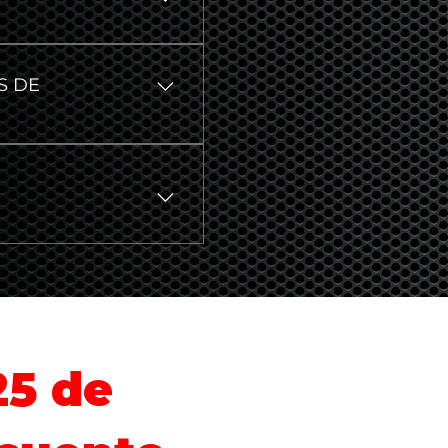
res, como la
o que se le da. En
S DE
erías cada 1 o 2 años
as de plomería al
r obstrucciones y
flujo de agua adecuado
es, como el tamaño del
aciones y el método de
 una y dos horas. Un
 un sistema de
25 de