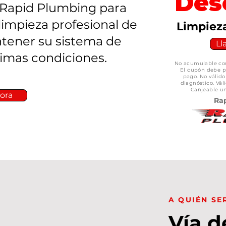
Des
Rapid Plumbing para
impieza profesional de
Limpiez
tener su sistema de
Ll
imas condiciones.
No acumulable con
El cupón debe p
pago. No válido
diagnóstico. Váli
Canjeable un
ora
Ra
A QUIÉN SE
Vía d