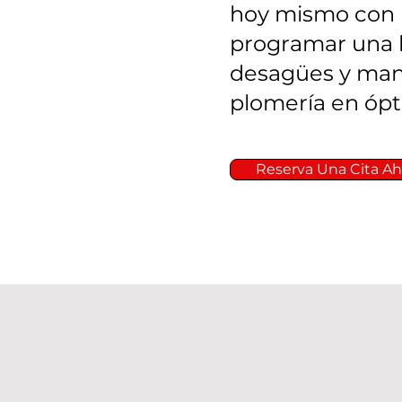
hoy mismo con 
programar una l
desagües y man
plomería en ópt
Reserva Una Cita Ah