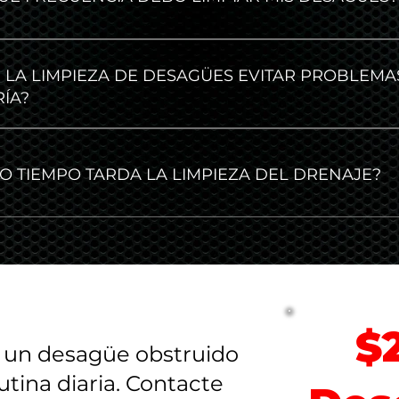
ncia de la limpieza de desagües depende de varios facto
d de las tuberías, el tipo de sistema de plomería y el us
 LA LIMPIEZA DE DESAGÜES EVITAR PROBLEMA
se recomienda realizar una limpieza profesional de las tub
ÍA?
tar obstrucciones y mantener un rendimiento óptimo.
za regular de desagües puede ayudar a prevenir problem
grasa, residuos y otras acumulaciones que pueden causa
O TIEMPO TARDA LA LIMPIEZA DEL DRENAJE?
. Al mantener las tuberías limpias, puede mantener un 
 el riesgo de obstrucciones y reparaciones costosas.
ón de la limpieza de desagües depende de varios factor
e plomería, la extensión de las obstrucciones o acumul
 En general, la limpieza de desagües puede tardar entre
profesional de limpieza de desagües puede proporcionar
ás sostenible.
$
 un desagüe obstruido
tina diaria. Contacte