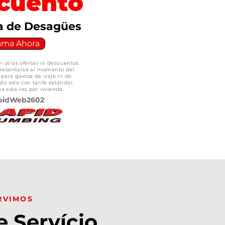
cuento
a de Desagües
ama Ahora
 otras ofertas ni descuentos.
resentarse al momento del
 para gastos de viaje ni de
do solo con tarifa estándar.
a sola vez por vivienda.
pidWeb2602
RVIMOS
e Servício