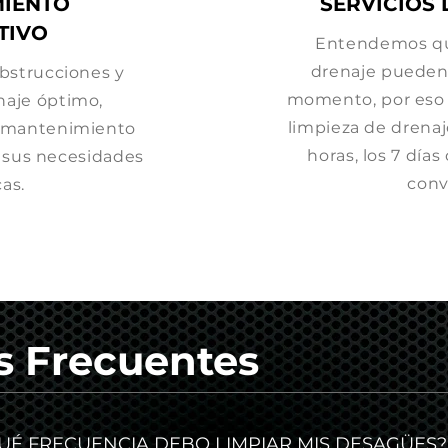
IENTO
SERVICIOS
TIVO
Entendemos qu
drenaje pueden 
obstrucciones y
momento, por eso 
aje óptimo,
limpieza de drena
 mantenimiento
horas, los 7 día
 sus necesidades
conv
cas.
s Frecuentes
UÉ FRECUENCIA DEBO LIMPIAR MIS DESAGÜES?