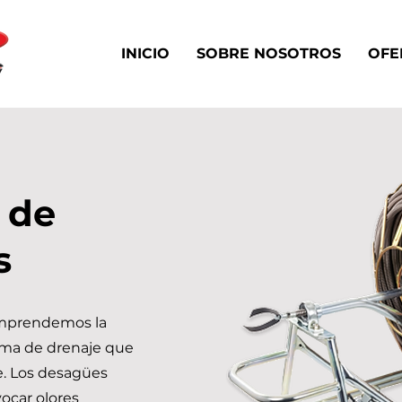
INICIO
SOBRE NOSOTROS
OFE
 de
s
omprendemos la
ema de drenaje que
. Los desagües
ocar olores