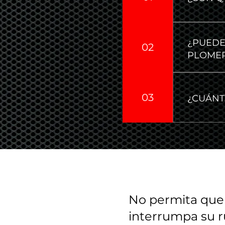
La frecue
antigüeda
¿PUEDE
02
general, 
PLOMER
para evi
La limpie
eliminar 
03
¿CUÁNT
bloqueos
y reducir
La duraci
sistema d
limpieza.
servicio 
drenaje m
No permita que
interrumpa su ru