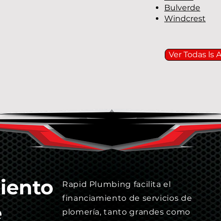
Bulverde
Windcrest
Ver Todas ls 
iento
Rapid Plumbing facilita el
financiamiento de servicios de
e
plomería, tanto grandes como