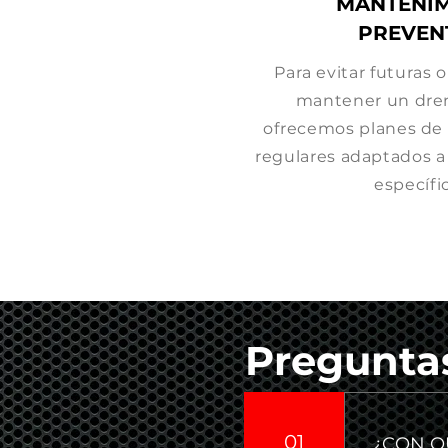
MANTENIM
PREVEN
Para evitar futuras 
mantener un dren
ofrecemos planes de
regulares adaptados a
específi
Pregunta
01
¿CON Q