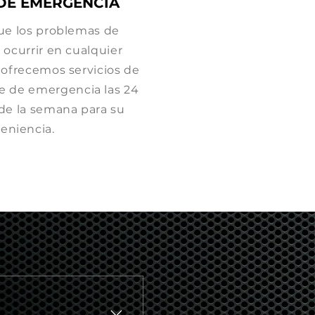
 DE EMERGENCIA
e los problemas de
ocurrir en cualquier
ofrecemos servicios de
je de emergencia las 24
s de la semana para su
eniencia.