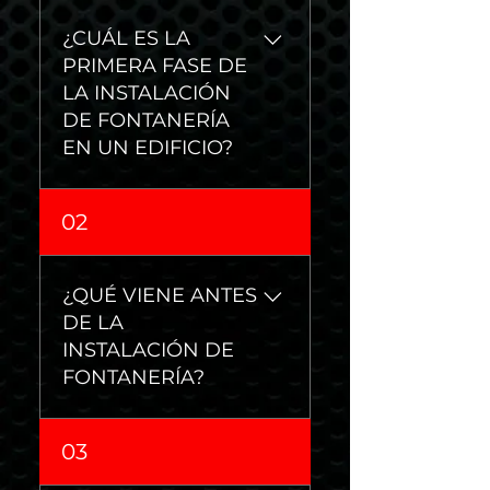
¿CUÁL ES LA
PRIMERA FASE DE
LA INSTALACIÓN
DE FONTANERÍA
EN UN EDIFICIO?
La plomería básica y
02
subterránea son las
primeras etapas de la
construcción de un
¿QUÉ VIENE ANTES
edificio. La plomería
DE LA
básica incluye la
INSTALACIÓN DE
subterránea, la
FONTANERÍA?
distribución de agua, la
ventilación, el sistema de
Rapid Plumbing inicia el
drenaje y el gas.
03
proceso visitando el sitio