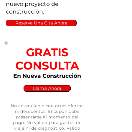
y necesidades
nuevo proyecto de
específicas.
construcción.
Reserva Una Cita Ahora
GRATIS
CONSULTA
En Nueva Construcción
Llama Ahora
No acumulable con otras ofertas
ni descuentos. El cupón debe
presentarse al momento del
pago. No válido para gastos de
viaje ni de diagnóstico. Válido